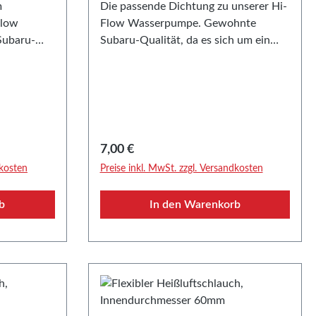
m
Die passende Dichtung zu unserer Hi-
Flow
Flow Wasserpumpe. Gewohnte
ubaru-
Subaru-Qualität, da es sich um ein
Original
Original Ersatzteil handelt.-> Hier
eht es zur
geht es zu unserer Hi-Flow
Wasserpumpe
Regulärer Preis:
7,00 €
dkosten
Preise inkl. MwSt. zzgl. Versandkosten
b
In den Warenkorb