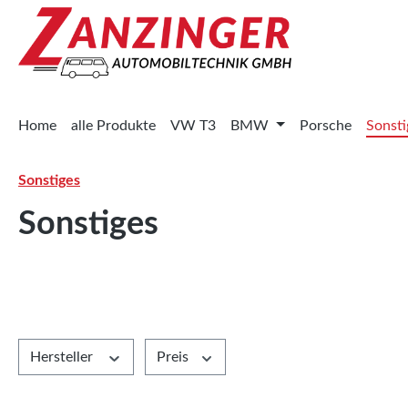
 Hauptinhalt springen
Zur Suche springen
Zur Hauptnavigation springen
Home
alle Produkte
VW T3
BMW
Porsche
Sonsti
Sonstiges
Sonstiges
Hersteller
Preis