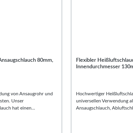
 Ansaugschlauch 80mm,
Flexibler Heißluftschlau
Innendurchmesser 13
dung von Ansaugrohr und
Hochwertiger Heißluftschl
asten. Unser
universellen Verwendung al
auch hat einen
Ansaugschlauch, Abluftsch
messer von 80mm und
etc. Der Nenndurchmesser 
 ideal auf unser
beträgt 130mm. Die
/ Fluftfilterflansch sowie
Temperaturfestigkeit liegt 