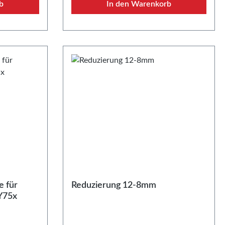
b
In den Warenkorb
HochleistungswasserpumpeEigenscha
ften:• Erstausrüsterqualität •
Einfache Montage unserer
HochleistungswasserpumpeAchtung:
die abgebildete Pumpe gehört nicht
zum Lieferumfang
e für
Reduzierung 12-8mm
Y75x