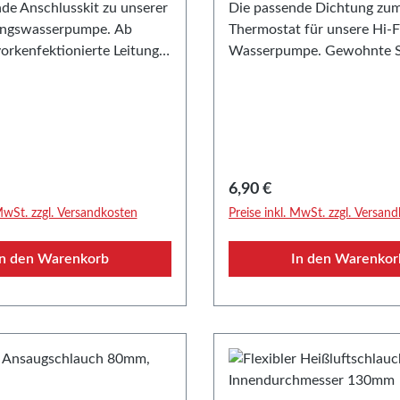
de Anschlusskit zu unserer
Die passende Dichtung zu
ngswasserpumpe. Ab
Thermostat für unsere Hi-
vorkenfektionierte Leitung
Wasserpumpe. Gewohnte S
noch einfachere Montage.
Qualität, da es sich um ein 
der Anschlussleitung
Ersatzteil handelt.-> Hier g
3,5m.-> Hier geht es zu
Hi-Flow Wasserpumpe
ungswasserpumpeEigenscha
hlusskit in
 Preis:
Regulärer Preis:
6,90 €
terqualität • passend zu
 MwSt. zzgl. Versandkosten
Preise inkl. MwSt. zzgl. Versan
ochleistungswasserpumpe
In den Warenkorb
In den Warenkor