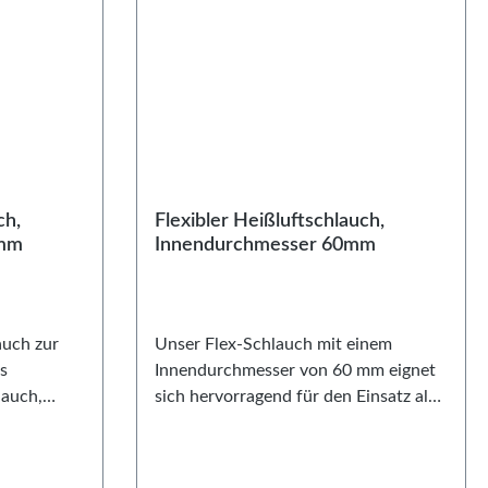
ch,
Flexibler Heißluftschlauch,
0mm
Innendurchmesser 60mm
auch zur
Unser Flex-Schlauch mit einem
s
Innendurchmesser von 60 mm eignet
lauch,
sich hervorragend für den Einsatz als
(innen)
Ansaugschlauch, für
Bremsenkühlungen oder auch für die
bei 150°C.
Verwendung bei Standheizungen. Die