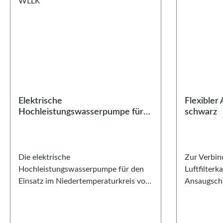
Elektrische
Flexibler
Hochleistungswasserpumpe für
schwarz
WLLK
Die elektrische
Zur Verbin
Hochleistungswasserpumpe für den
Luftfilterk
Einsatz im Niedertemperaturkreis von
Ansaugschl
wassergekühlten Ladeluftkühlern.
Nenndurch
Dank des leistungsstarken EC-
passt damit
Brushlessmotors setzt diese Pumpe
Ansaugrohr 