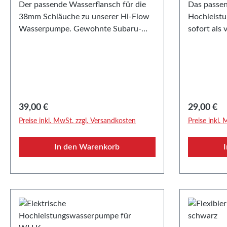
Der passende Wasserflansch für die
Das passen
38mm Schläuche zu unserer Hi-Flow
Hochleistu
Wasserpumpe. Gewohnte Subaru-
sofort als 
Qualität, da es sich um ein Original
FLRYy für 
Ersatzteil handelt.Hinweis: Die
Die Länge 
Kunststoffstutzen der normalen
beträgt ca 
Pumpe können nicht verwendet
unserer
werden!-> Hier geht es zu unserer Hi-
Hochleist
Flow Wasserpumpe
ften:• Ansc
Regulärer Preis:
Regulärer
39,00 €
29,00 €
Erstausrüs
Preise inkl. MwSt. zzgl. Versandkosten
Preise inkl.
unserer H
In den Warenkorb