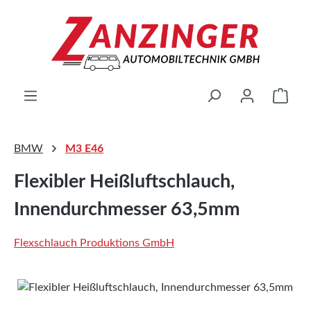
Zum Hauptinhalt springen
Ware
BMW
M3 E46
Flexibler Heißluftschlauch,
Innendurchmesser 63,5mm
Flexschlauch Produktions GmbH
Bildergalerie überspringen