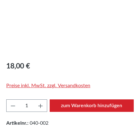
Regulärer Preis:
18,00 €
Preise inkl. MwSt. zzgl. Versandkosten
Produkt Anzahl: Gib den gewünschten Wert e
zum Warenkorb hinzufügen
Artikelnr.:
040-002