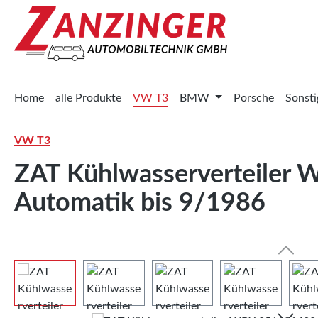
 Hauptinhalt springen
Zur Suche springen
Zur Hauptnavigation springen
Home
alle Produkte
VW T3
BMW
Porsche
Sonsti
VW T3
ZAT Kühlwasserverteile
Automatik bis 9/1986
Bildergalerie überspringen