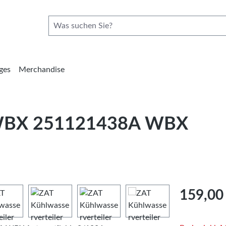
ges
Merchandise
r WBX 251121438A WBX
Regulärer Pre
159,00