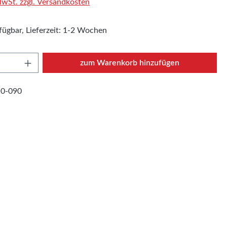
 MwSt. zzgl. Versandkosten
fügbar, Lieferzeit: 1-2 Wochen
Anzahl: Gib den gewünschten Wert ein oder
zum Warenkorb hinzufügen
10-090