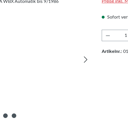
Preise inkl.
Sofort ver
Produkt 
Artikelnr.:
0