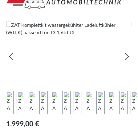
Bildergalerie überspringen
Regulärer Preis:
1.999,00 €