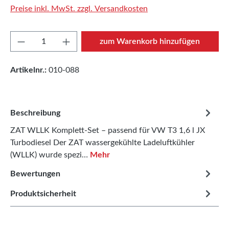
Preise inkl. MwSt. zzgl. Versandkosten
Produkt Anzahl: Gib den gewünschten Wert e
zum Warenkorb hinzufügen
Artikelnr.:
010-088
Beschreibung
ZAT WLLK Komplett-Set – passend für VW T3 1,6 l JX
Turbodiesel Der ZAT wassergekühlte Ladeluftkühler
(WLLK) wurde spezi…
Mehr
Bewertungen
Produktsicherheit