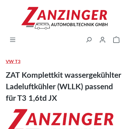
Zum Hauptinhalt springen
Ware
VW T3
ZAT Komplettkit wassergekühlter
Ladeluftkühler (WLLK) passend
für T3 1,6td JX