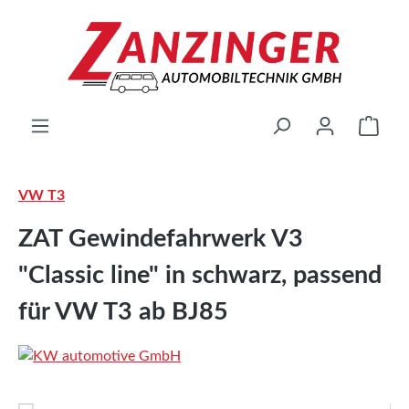
Zum Hauptinhalt springen
Ware
VW T3
ZAT Gewindefahrwerk V3
"Classic line" in schwarz, passend
für VW T3 ab BJ85