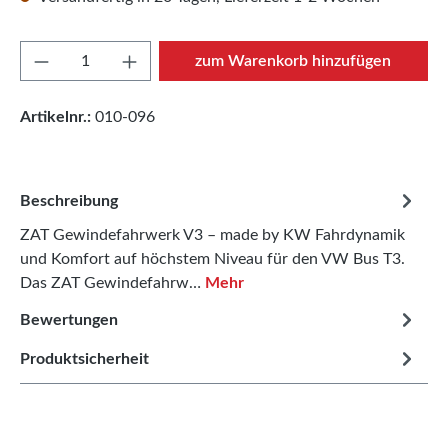
Produkt Anzahl: Gib den gewünschten Wert e
zum Warenkorb hinzufügen
Artikelnr.:
010-096
Beschreibung
ZAT Gewindefahrwerk V3 – made by KW Fahrdynamik
und Komfort auf höchstem Niveau für den VW Bus T3.
Das ZAT Gewindefahrw…
Mehr
Bewertungen
Produktsicherheit