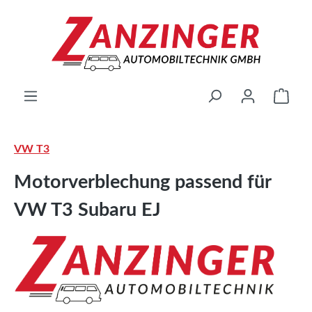
Zum Hauptinhalt springen
Ware
VW T3
Motorverblechung passend für
VW T3 Subaru EJ