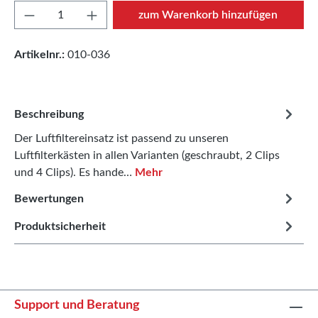
Produkt Anzahl: Gib den gewünschten Wert e
zum Warenkorb hinzufügen
Artikelnr.:
010-036
Beschreibung
Der Luftfiltereinsatz ist passend zu unseren
Luftfilterkästen in allen Varianten (geschraubt, 2 Clips
und 4 Clips). Es hande…
Mehr
Bewertungen
Produktsicherheit
Support und Beratung