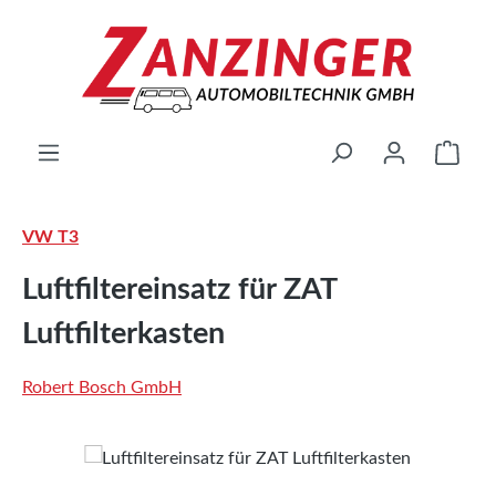
Zum Hauptinhalt springen
Ware
VW T3
Luftfiltereinsatz für ZAT
Luftfilterkasten
Robert Bosch GmbH
Bildergalerie überspringen