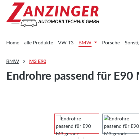
 Hauptinhalt springen
Zur Suche springen
Zur Hauptnavigation springen
Home
alle Produkte
VW T3
BMW
Porsche
Sonsti
BMW
M3 E90
Endrohre passend für E90
Bildergalerie überspringen