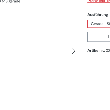
Preise inkl.
a
Ausführung
Gerade - S
Produkt 
Artikelnr.:
0